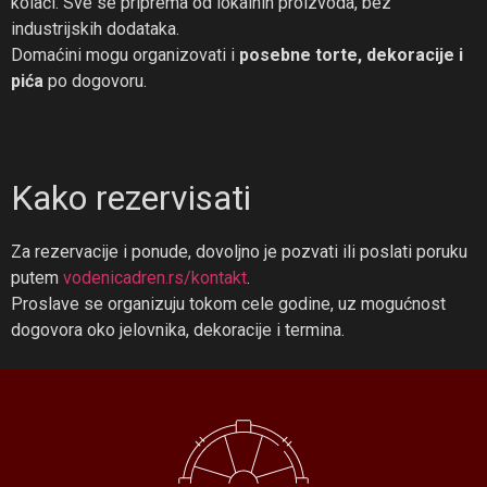
kolači. Sve se priprema od lokalnih proizvoda, bez
industrijskih dodataka.
Domaćini mogu organizovati i
posebne torte, dekoracije i
pića
po dogovoru.
Kako rezervisati
Za rezervacije i ponude, dovoljno je pozvati ili poslati poruku
putem
vodenicadren.rs/kontakt
.
Proslave se organizuju tokom cele godine, uz mogućnost
dogovora oko jelovnika, dekoracije i termina.