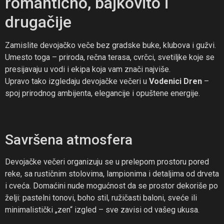
romantično, bajkovito i
drugačije
Zamislite devojačko veče bez gradske buke, klubova i gužvi.
Umesto toga – priroda, rečna terasa, cvrčci, svetiljke koje se
presijavaju u vodi i ekipa koja vam znači najviše.
Upravo tako izgledaju devojačke večeri u
Vodenici Dren
–
spoj prirodnog ambijenta, elegancije i opuštene energije.
Savršena atmosfera
Devojačke večeri organizuju se u prelepom prostoru pored
reke, sa rustičnim stolovima, lampionima i detaljima od drveta
i cveća. Domaćini nude mogućnost da se prostor dekoriše po
želji: pastelni tonovi, boho stil, ružičasti baloni, sveće ili
minimalistički „zen“ izgled – sve zavisi od vašeg ukusa.