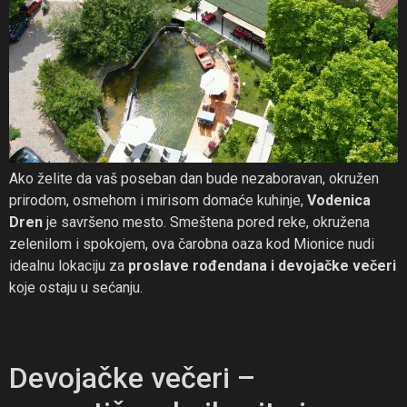
Ako želite da vaš poseban dan bude nezaboravan, okružen
prirodom, osmehom i mirisom domaće kuhinje,
Vodenica
Dren
je savršeno mesto. Smeštena pored reke, okružena
zelenilom i spokojem, ova čarobna oaza kod Mionice nudi
idealnu lokaciju za
proslave rođendana i devojačke večeri
koje ostaju u sećanju.
Devojačke večeri –