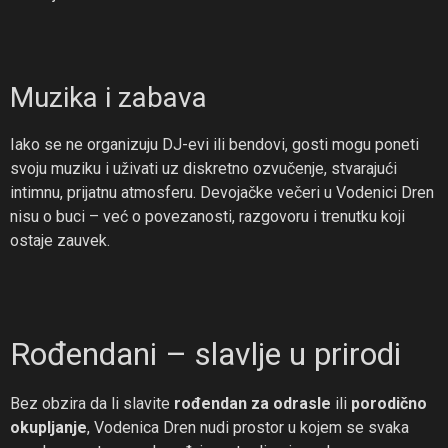
Muzika i zabava
Iako se ne organizuju DJ-evi ili bendovi, gosti mogu poneti
svoju muziku i uživati uz diskretno ozvučenje, stvarajući
intimnu, prijatnu atmosferu. Devojačke večeri u Vodenici Dren
nisu o buci – već o povezanosti, razgovoru i trenutku koji
ostaje zauvek.
Rođendani – slavlje u prirodi
Bez obzira da li slavite
rođendan za odrasle
ili
porodično
okupljanje
, Vodenica Dren nudi prostor u kojem se svaka