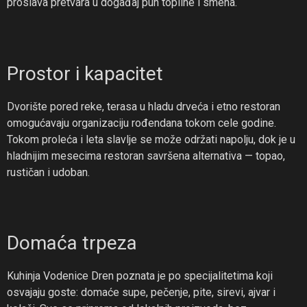
proslava pretvara u događaj pun topline i smeha.
Prostor i kapacitet
Dvorište pored reke, terasa u hladu drveća i etno restoran
omogućavaju organizaciju rođendana tokom cele godine.
Tokom proleća i leta slavlje se može održati napolju, dok je u
hladnijim mesecima restoran savršena alternativa — topao,
rustičan i udoban.
Domaća trpeza
Kuhinja Vodenice Dren poznata je po specijalitetima koji
osvajaju goste: domaće supe, pečenje, pite, sirevi, ajvar i