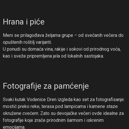
Hrana i piće
Meni se prilagođava željama grupe – od svečanih večera do
opuštenih roštilj varijanti.
U ponudi su domaća vina, rakije i sokovi od prirodnog voća,
kao i sveže pripremljena jela od lokalnih sastojaka.
Fotografije za pamćenje
Svaki kutak Vodenice Dren izgleda kao set za fotografisanje:
mostić preko reke, terasa pod lampicama i kamene staze
okružene cvećem. Zato su devojačke večeri ovde idealne za
fotografije koje zrače prirodnim šarmom i iskrenim
emocijama.